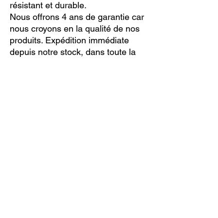
résistant et durable.
Nous offrons 4 ans de garantie car
nous croyons en la qualité de nos
produits. Expédition immédiate
depuis notre stock, dans toute la
France.
Parmi nos nombreux ressorts à lames, si
vous n’êtes pas sûr de savoir lequel convient
le mieux à votre véhicule, renseignez en
ligne les données relatives à votre véhicule
(en utilisant le bouton « DEMANDE EN
LIGNE ») ; nous vous enverrons alors un
devis par e-mail. Vous êtes satisfait de notre
offre ? Vous n’êtes plus qu’à un clic de votre
produit.