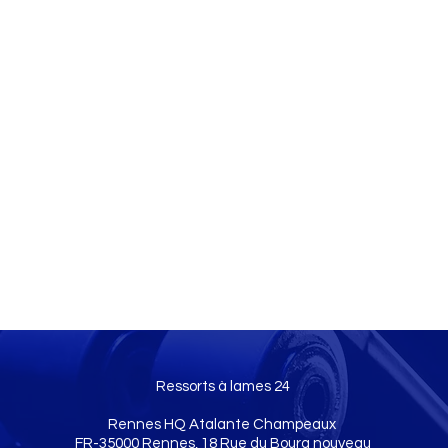
Ressorts à lames 24
Rennes HQ Atalante Champeaux
FR-35000 Rennes, 18 Rue du Bourg nouveau