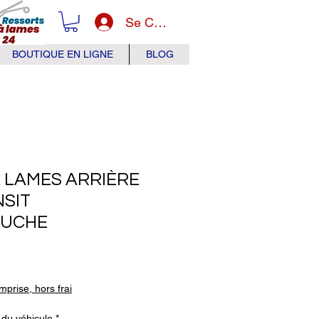
Se Connecter
BOUTIQUE EN LIGNE
BLOG
 LAMES ARRIÈRE
SIT
AUCHE
x
prise, hors frai
 du véhicule
*