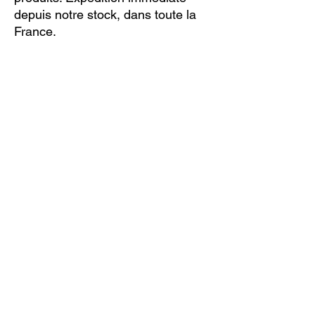
depuis notre stock, dans toute la
France.
Parmi nos nombreux ressorts à lames, si
vous n’êtes pas sûr de savoir lequel convient
le mieux à votre véhicule, renseignez en
ligne les données relatives à votre véhicule
(en utilisant le bouton « DEMANDE EN
LIGNE ») ; nous vous enverrons alors un
devis par e-mail. Vous êtes satisfait de notre
offre ? Vous n’êtes plus qu’à un clic de votre
produit.
DEMANDE EN LIGNE