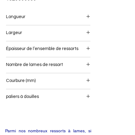
Longueur
715/715
Largeur
80
Épaisseur de l’ensemble de ressorts
17
Nombre de lames de ressort
1
Courbure (mm)
103
paliers à douilles
16/50 - 16/40
Parmi nos nombreux ressorts à lames, si