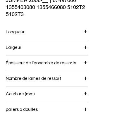
JUMPER 2006-__ | 67497000 
1355403080 1355466080 5102T2 
5102T3
Longueur
715/715
Largeur
70
Épaisseur de l’ensemble de ressorts
37
Nombre de lames de ressort
1
Courbure (mm)
85
paliers à douilles
16/65 - 16/40