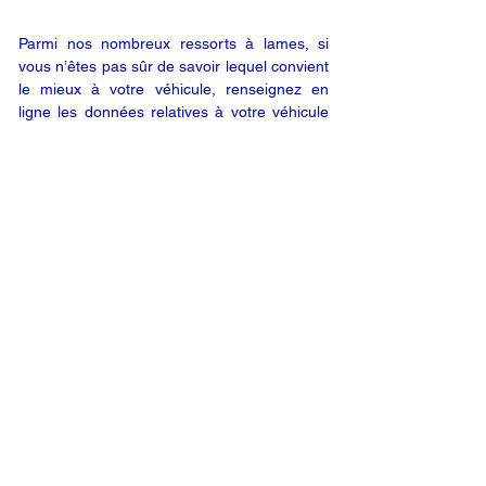
Parmi nos nombreux ressorts à lames, si
vous n’êtes pas sûr de savoir lequel convient
le mieux à votre véhicule, renseignez en
ligne les données relatives à votre véhicule
(en utilisant le bouton « DEMANDE EN
LIGNE ») ; nous vous enverrons alors un
devis par e-mail. Vous êtes satisfait de notre
offre ? Vous n’êtes plus qu’à un clic de votre
produit.
DEMANDE EN LIGNE