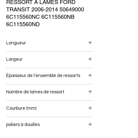
RESSORT À LAMES FORD 
TRANSIT 2006-2014 50649000 
6C115560NC 6C115560NB 
6C115560ND
Longueur
694/674
Largeur
60
Épaisseur de l’ensemble de ressorts
22*1
Nombre de lames de ressort
1/1
Courbure (mm)
paliers à douilles
-