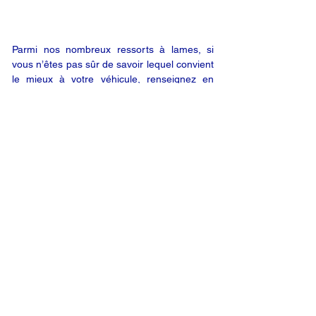
Parmi nos nombreux ressorts à lames, si
vous n’êtes pas sûr de savoir lequel convient
le mieux à votre véhicule, renseignez en
ligne les données relatives à votre véhicule
(en utilisant le bouton « DEMANDE EN
LIGNE ») ; nous vous enverrons alors un
devis par e-mail. Vous êtes satisfait de notre
offre ? Vous n’êtes plus qu’à un clic de votre
produit.
DEMANDE EN LIGNE