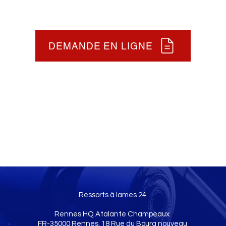
DEMANDE EN LIGNE
Ressorts à lames 24
Rennes HQ Atalante Champeaux
FR-35000 Rennes, 18 Rue du Bourg nouveau