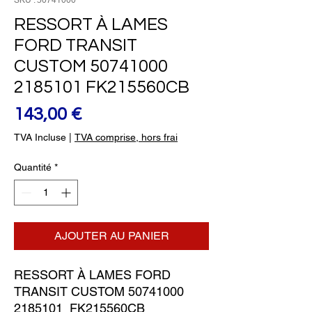
SKU : 50741000
RESSORT À LAMES
FORD TRANSIT
CUSTOM 50741000
2185101 FK215560CB
Prix
143,00 €
TVA Incluse
|
TVA comprise, hors frai
Quantité
*
AJOUTER AU PANIER
RESSORT À LAMES FORD 
TRANSIT CUSTOM 50741000 
2185101  FK215560CB