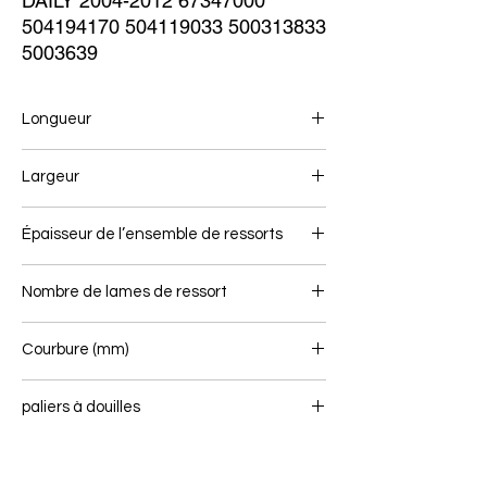
DAILY 2004-2012 67347000 
504194170 504119033 500313833 
5003639
Longueur
700/715
Largeur
70
Épaisseur de l’ensemble de ressorts
88
Nombre de lames de ressort
4/2
Courbure (mm)
110
paliers à douilles
16/40 - 16/40