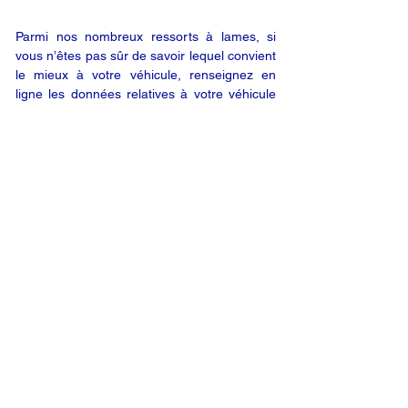
Parmi nos nombreux ressorts à lames, si
vous n’êtes pas sûr de savoir lequel convient
le mieux à votre véhicule, renseignez en
ligne les données relatives à votre véhicule
(en utilisant le bouton « DEMANDE EN
LIGNE ») ; nous vous enverrons alors un
devis par e-mail. Vous êtes satisfait de notre
offre ? Vous n’êtes plus qu’à un clic de votre
produit.
DEMANDE EN LIGNE