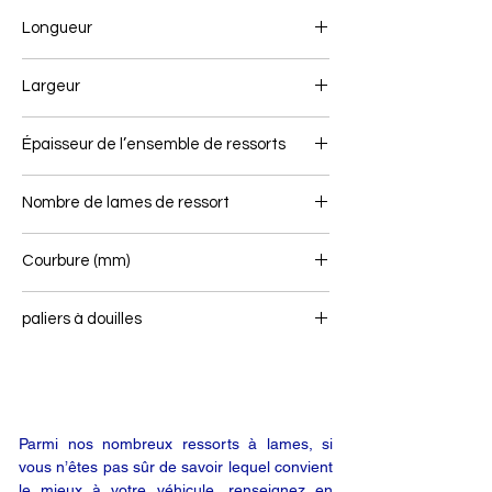
Longueur
700/700
Largeur
70
Épaisseur de l’ensemble de ressorts
Nombre de lames de ressort
1
Courbure (mm)
paliers à douilles
-
Parmi nos nombreux ressorts à lames, si
vous n’êtes pas sûr de savoir lequel convient
le mieux à votre véhicule, renseignez en