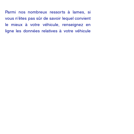
Parmi nos nombreux ressorts à lames, si
vous n’êtes pas sûr de savoir lequel convient
le mieux à votre véhicule, renseignez en
ligne les données relatives à votre véhicule
(en utilisant le bouton « DEMANDE EN
LIGNE ») ; nous vous enverrons alors un
devis par e-mail. Vous êtes satisfait de notre
offre ? Vous n’êtes plus qu’à un clic de votre
produit.
DEMANDE EN LIGNE