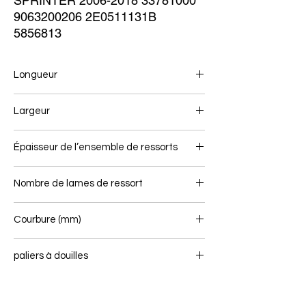
SPRINTER 2006-2018 33781000 
9063200206 2E0511131B 
5856813
Longueur
740/753
Largeur
70
Épaisseur de l’ensemble de ressorts
62
Nombre de lames de ressort
2/1
Courbure (mm)
126
paliers à douilles
16/46 - 16/36