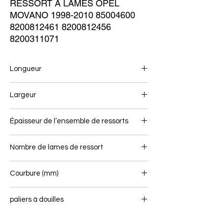
RESSORT À LAMES OPEL 
MOVANO 1998-2010 85004600 
8200812461 8200812456 
8200311071
Longueur
715/715
Largeur
70
Épaisseur de l’ensemble de ressorts
20
Nombre de lames de ressort
1
Courbure (mm)
105
paliers à douilles
16 / 40 - 14 / 40