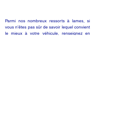
Parmi nos nombreux ressorts à lames, si
vous n’êtes pas sûr de savoir lequel convient
le mieux à votre véhicule, renseignez en
ligne les données relatives à votre véhicule
(en utilisant le bouton « DEMANDE EN
LIGNE ») ; nous vous enverrons alors un
devis par e-mail. Vous êtes satisfait de notre
offre ? Vous n’êtes plus qu’à un clic de votre
produit.
DEMANDE EN LIGNE