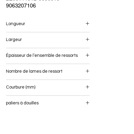
9063207106
Longueur
740/753
Largeur
70
Épaisseur de l’ensemble de ressorts
62
Nombre de lames de ressort
2/1
Courbure (mm)
126
paliers à douilles
16/46 - 16/36