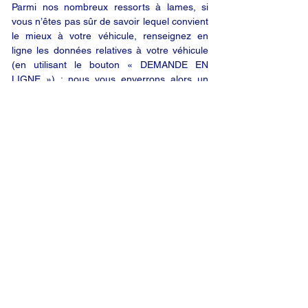
Parmi nos nombreux ressorts à lames, si
vous n’êtes pas sûr de savoir lequel convient
le mieux à votre véhicule, renseignez en
ligne les données relatives à votre véhicule
(en utilisant le bouton « DEMANDE EN
LIGNE ») ; nous vous enverrons alors un
devis par e-mail. Vous êtes satisfait de notre
offre ? Vous n’êtes plus qu’à un clic de votre
produit.
DEMANDE EN LIGNE