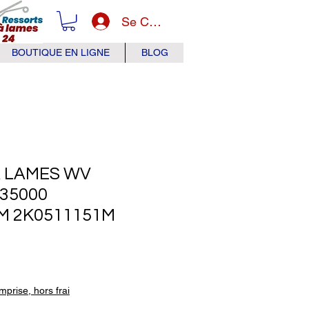
Se Connecter
BOUTIQUE EN LIGNE
BLOG
 LAMES WV
35000
M 2K0511151M
x
prise, hors frai