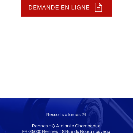
DEMANDE EN LIGNE
Ressorts à lames 24
Rennes HQ Atalante Champeaux
FR-35000 Rennes, 18 Rue du Bourg nouveau