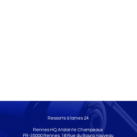
Ressorts à lames 24
Rennes HQ Atalante Champeaux
FR-35000 Rennes, 18 Rue du Bourg nouveau