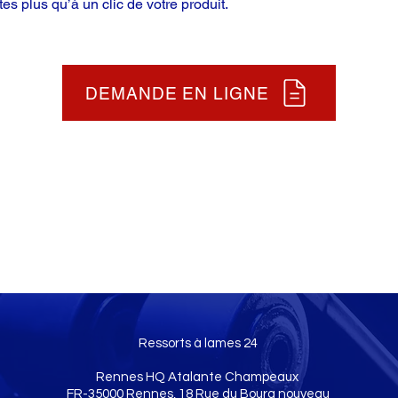
tes plus qu’à un clic de votre produit.
DEMANDE EN LIGNE
Ressorts à lames 24
Rennes HQ Atalante Champeaux
FR-35000 Rennes, 18 Rue du Bourg nouveau