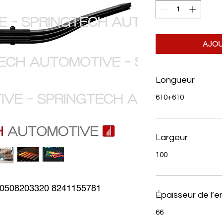
AJOU
Longueur
610+610
Largeur
100
508203320 8241155781
Épaisseur de l’
66