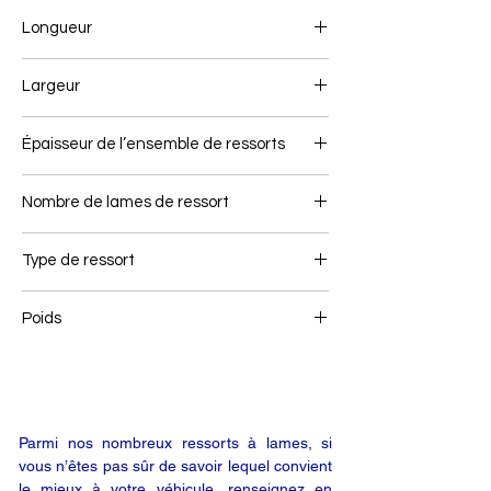
Longueur
595+595
Largeur
100
Épaisseur de l’ensemble de ressorts
72
Nombre de lames de ressort
3
Type de ressort
Remorque
Poids
41
Parmi nos nombreux ressorts à lames, si
vous n’êtes pas sûr de savoir lequel convient
le mieux à votre véhicule, renseignez en