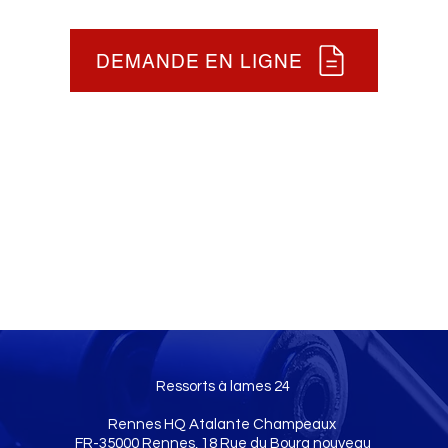
DEMANDE EN LIGNE
Ressorts à lames 24
Rennes HQ Atalante Champeaux
FR-35000 Rennes, 18 Rue du Bourg nouveau