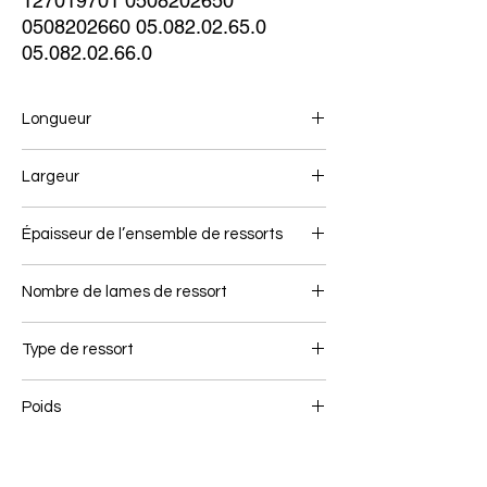
127019701 0508202650
0508202660 05.082.02.65.0
05.082.02.66.0
Longueur
470+450
Largeur
100
Épaisseur de l’ensemble de ressorts
72
Nombre de lames de ressort
2
Type de ressort
Ressort air link
Poids
40