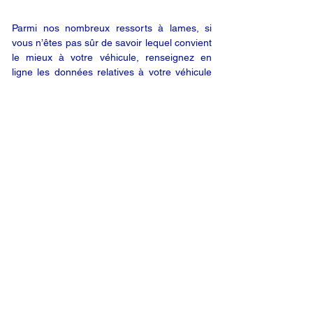
Parmi nos nombreux ressorts à lames, si
vous n’êtes pas sûr de savoir lequel convient
le mieux à votre véhicule, renseignez en
ligne les données relatives à votre véhicule
(en utilisant le bouton « DEMANDE EN
LIGNE ») ; nous vous enverrons alors un
devis par e-mail. Vous êtes satisfait de notre
offre ? Vous n’êtes plus qu’à un clic de votre
produit.
DEMANDE EN LIGNE