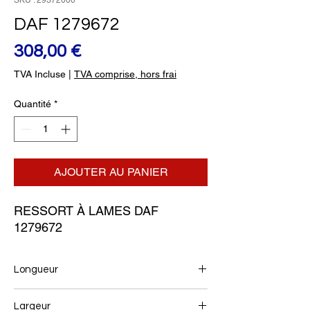
SKU : 29372000
DAF 1279672
Prix
308,00 €
TVA Incluse
|
TVA comprise, hors frai
Quantité
*
AJOUTER AU PANIER
RESSORT À LAMES DAF 
1279672
Longueur
900+900
Largeur