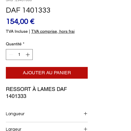
SKU : 29431000
DAF 1401333
Prix
154,00 €
TVA Incluse
|
TVA comprise, hors frai
Quantité
*
AJOUTER AU PANIER
RESSORT À LAMES DAF 
1401333
Longueur
585+75
Largeur