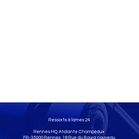
Ressorts à lames 24
Rennes HQ Atalante Champeaux
FR-35000 Rennes, 18 Rue du Bourg nouveau