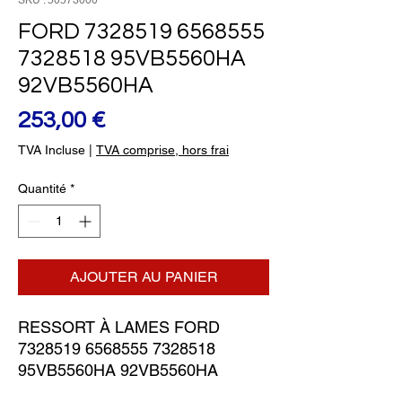
SKU : 50573000
FORD 7328519 6568555
7328518 95VB5560HA
92VB5560HA
Prix
253,00 €
TVA Incluse
|
TVA comprise, hors frai
Quantité
*
AJOUTER AU PANIER
RESSORT À LAMES FORD 
7328519 6568555 7328518 
95VB5560HA 92VB5560HA