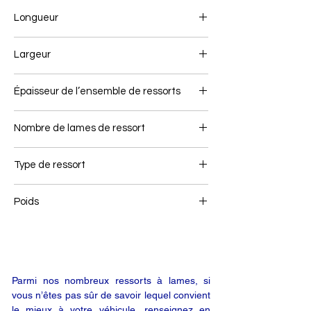
Longueur
677+693
Largeur
60
Épaisseur de l’ensemble de ressorts
37
Nombre de lames de ressort
2+1
Type de ressort
Ressort arrière
Poids
21
Parmi nos nombreux ressorts à lames, si
vous n’êtes pas sûr de savoir lequel convient
le mieux à votre véhicule, renseignez en