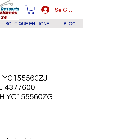
Se Connecter
BOUTIQUE EN LIGNE
BLOG
it YC155560ZJ
J 4377600
H YC155560ZG
x