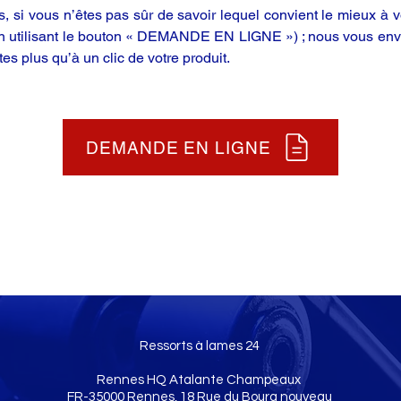
 si vous n’êtes pas sûr de savoir lequel convient le mieux à vo
en utilisant le bouton « DEMANDE EN LIGNE ») ; nous vous enve
tes plus qu’à un clic de votre produit.
DEMANDE EN LIGNE
Ressorts à lames 24
Rennes HQ Atalante Champeaux
FR-35000 Rennes, 18 Rue du Bourg nouveau