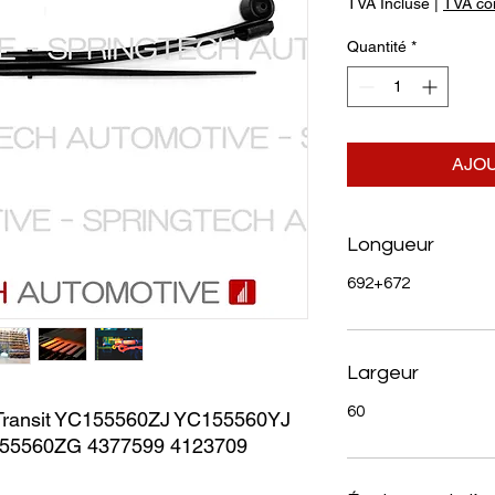
TVA Incluse
|
TVA com
Quantité
*
AJOU
Longueur
692+672
Largeur
60
ansit YC155560ZJ YC155560YJ 
55560ZG 4377599 4123709 