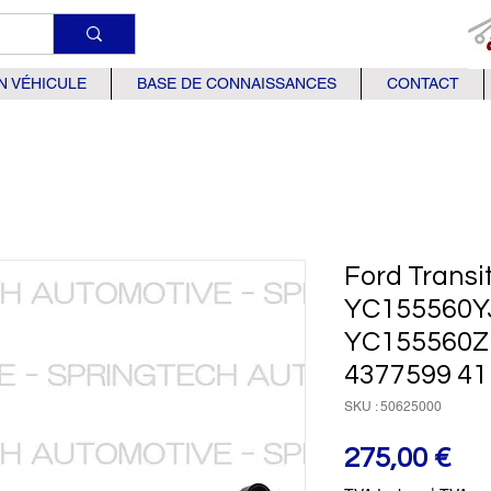
N VÉHICULE
BASE DE CONNAISSANCES
CONTACT
Ford Trans
YC155560Y
YC155560Z
4377599 41
SKU : 50625000
Pri
275,00 €