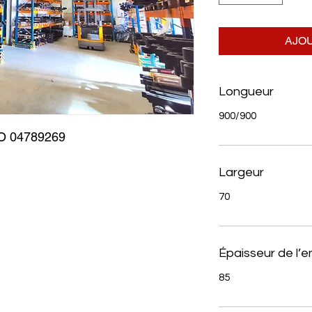
AJOU
Longueur
900/900
 04789269
Largeur
70
Épaisseur de l’
85