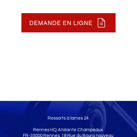
DEMANDE EN LIGNE
Ressorts à lames 24
Rennes HQ Atalante Champeaux
FR-35000 Rennes, 18 Rue du Bourg nouveau