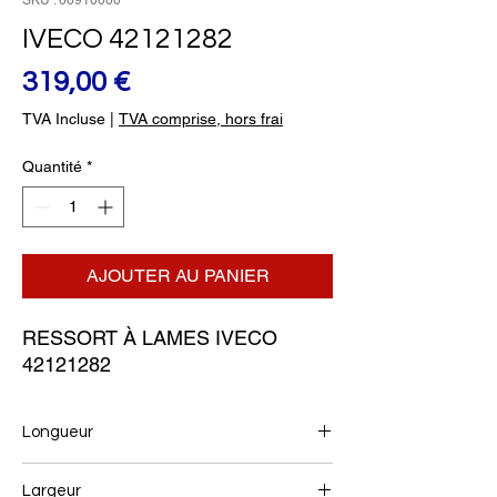
SKU : 66910000
IVECO 42121282
Prix
319,00 €
TVA Incluse
|
TVA comprise, hors frai
Quantité
*
AJOUTER AU PANIER
RESSORT À LAMES IVECO 
42121282
Longueur
760+760
Largeur