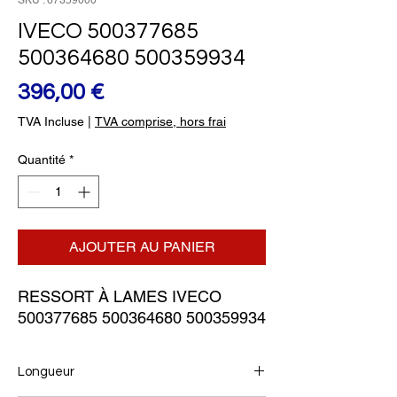
SKU : 67359000
IVECO 500377685
500364680 500359934
Prix
396,00 €
TVA Incluse
|
TVA comprise, hors frai
Quantité
*
AJOUTER AU PANIER
RESSORT À LAMES IVECO 
500377685 500364680 500359934
Longueur