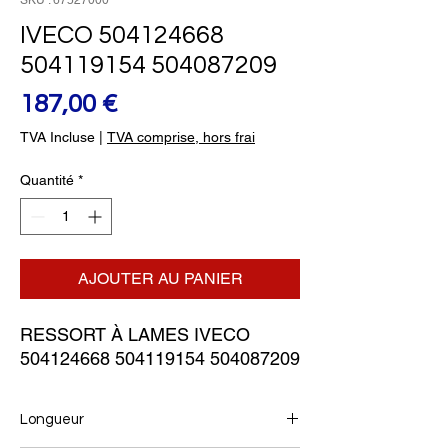
SKU : 67527000
IVECO 504124668
504119154 504087209
Prix
187,00 €
TVA Incluse
|
TVA comprise, hors frai
Quantité
*
AJOUTER AU PANIER
RESSORT À LAMES IVECO 
504124668 504119154 504087209
Longueur