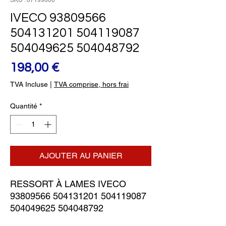
SKU : 67199000
IVECO 93809566
504131201 504119087
504049625 504048792
Prix
198,00 €
TVA Incluse
|
TVA comprise, hors frai
Quantité
*
AJOUTER AU PANIER
RESSORT À LAMES IVECO 
93809566 504131201 504119087 
504049625 504048792