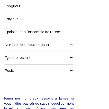
Longueur
700+715
Largeur
60
Épaisseur de l’ensemble de ressorts
66
Nombre de lames de ressort
4+2
Type de ressort
Ressort arrière
Poids
32
Parmi nos nombreux ressorts à lames, si
vous n’êtes pas sûr de savoir lequel convient
le mieux à votre véhicule, renseignez en