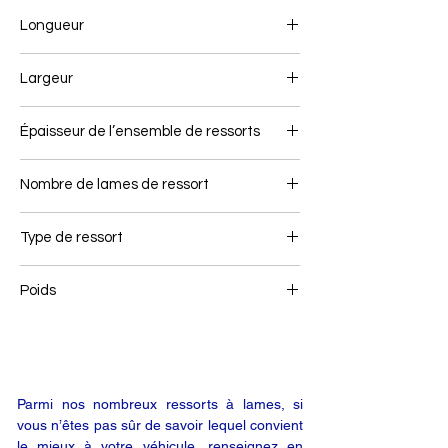
Longueur
879+879
Largeur
80
Épaisseur de l’ensemble de ressorts
Nombre de lames de ressort
4+1
Type de ressort
Ressort avant
Poids
77
Parmi nos nombreux ressorts à lames, si
vous n’êtes pas sûr de savoir lequel convient
le mieux à votre véhicule, renseignez en