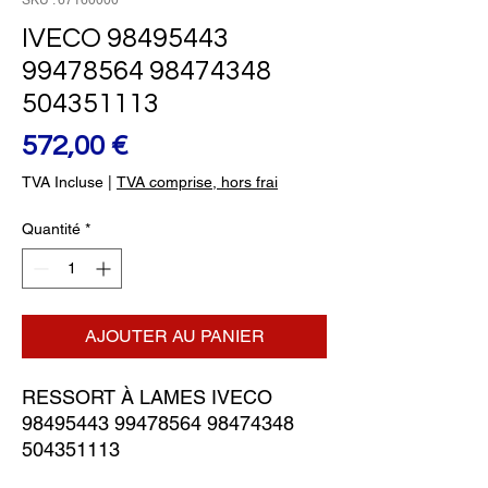
SKU : 67160000
IVECO 98495443
99478564 98474348
504351113
Prix
572,00 €
TVA Incluse
|
TVA comprise, hors frai
Quantité
*
AJOUTER AU PANIER
RESSORT À LAMES IVECO 
98495443 99478564 98474348 
504351113