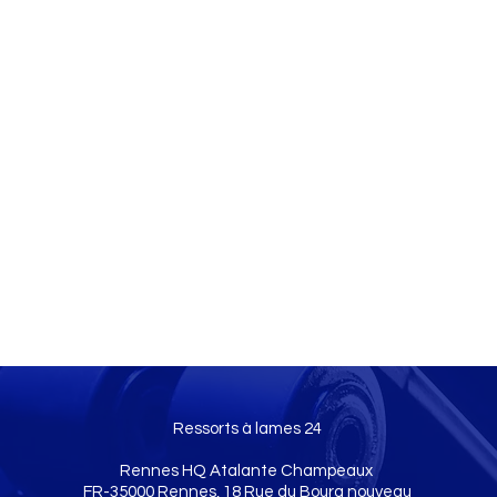
Ressorts à lames 24
Rennes HQ Atalante Champeaux
FR-35000 Rennes, 18 Rue du Bourg nouveau