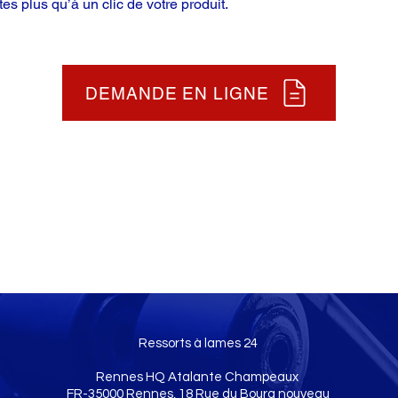
tes plus qu’à un clic de votre produit.
DEMANDE EN LIGNE
Ressorts à lames 24
Rennes HQ Atalante Champeaux
FR-35000 Rennes, 18 Rue du Bourg nouveau