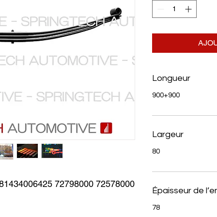
AJOU
Longueur
900+900
Largeur
80
1434006425 72798000 72578000
Épaisseur de l’
78