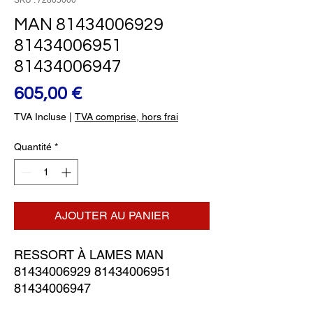
SKU : 72805000
MAN 81434006929
81434006951
81434006947
Prix
605,00 €
TVA Incluse
|
TVA comprise, hors frai
Quantité
*
AJOUTER AU PANIER
RESSORT À LAMES MAN 
81434006929 81434006951 
81434006947