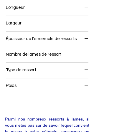
Longueur
840+840
Largeur
100
Épaisseur de l’ensemble de ressorts
161
Nombre de lames de ressort
3+1
Type de ressort
Ressort arrière
Poids
124
Parmi nos nombreux ressorts à lames, si
vous n’êtes pas sûr de savoir lequel convient
le mieux à votre véhicule, renseignez en