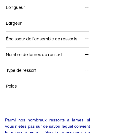
Longueur
900+700
Largeur
90
Épaisseur de l’ensemble de ressorts
148
Nombre de lames de ressort
1+4+1
Type de ressort
Ressort avant
Poids
95
Parmi nos nombreux ressorts à lames, si
vous n’êtes pas sûr de savoir lequel convient
le mieux à votre véhicule, renseignez en