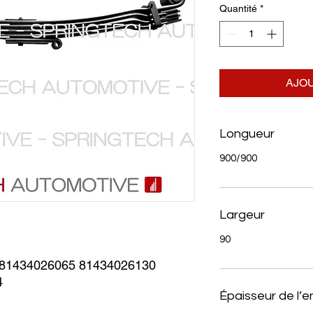
Quantité
*
AJOU
Longueur
900/900
Largeur
90
1434026065 81434026130 
4
Épaisseur de l’