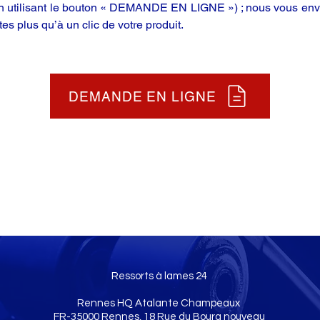
en utilisant le bouton « DEMANDE EN LIGNE ») ; nous vous enve
tes plus qu’à un clic de votre produit.
DEMANDE EN LIGNE
Ressorts à lames 24
Rennes HQ Atalante Champeaux
FR-35000 Rennes, 18 Rue du Bourg nouveau