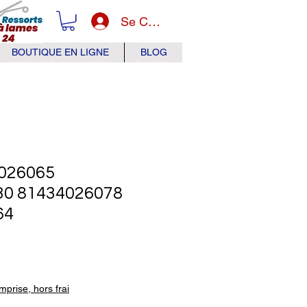
Se Connecter
BOUTIQUE EN LIGNE
BLOG
026065
30 81434026078
64
x
prise, hors frai