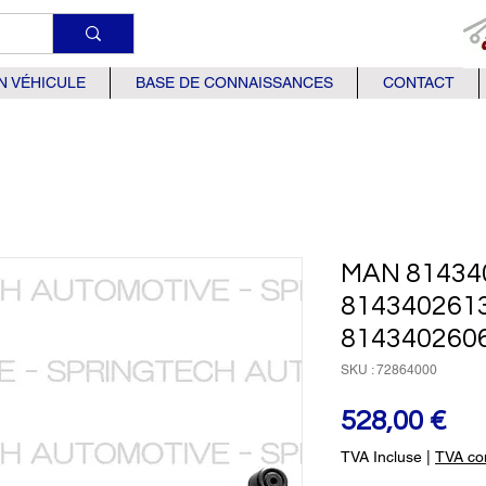
N VÉHICULE
BASE DE CONNAISSANCES
CONTACT
MAN 81434
814340261
814340260
SKU : 72864000
Pri
528,00 €
TVA Incluse
|
TVA com