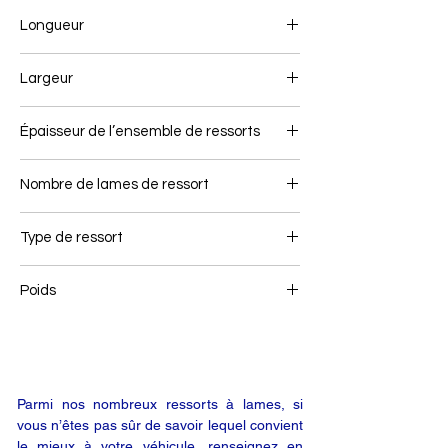
Longueur
875+875
Largeur
90
Épaisseur de l’ensemble de ressorts
78
Nombre de lames de ressort
3
Type de ressort
Ressort avant
Poids
68
Parmi nos nombreux ressorts à lames, si
vous n’êtes pas sûr de savoir lequel convient
le mieux à votre véhicule, renseignez en