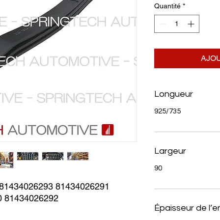
Quantité
*
AJOU
Longueur
925/735
Largeur
90
1434026293 81434026291 
0 81434026292
Épaisseur de l’