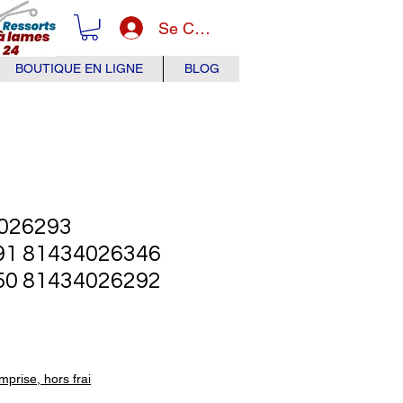
Se Connecter
BOUTIQUE EN LIGNE
BLOG
026293
91 81434026346
50 81434026292
x
prise, hors frai