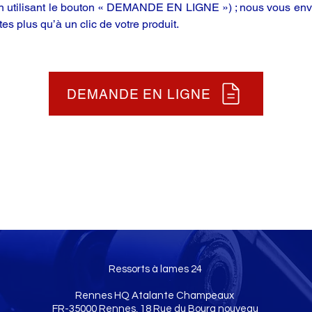
en utilisant le bouton « DEMANDE EN LIGNE ») ; nous vous enve
tes plus qu’à un clic de votre produit.
DEMANDE EN LIGNE
Ressorts à lames 24
Rennes HQ Atalante Champeaux
FR-35000 Rennes, 18 Rue du Bourg nouveau