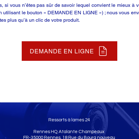
 si vous n’êtes pas sûr de savoir lequel convient le mieux à vo
en utilisant le bouton « DEMANDE EN LIGNE ») ; nous vous enve
tes plus qu’à un clic de votre produit.
DEMANDE EN LIGNE
Ressorts à lames 24
Rennes HQ Atalante Champeaux
FR-35000 Rennes, 18 Rue du Bourg nouveau