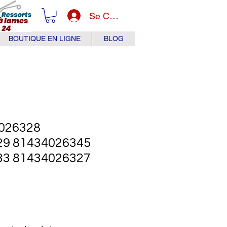
Se Connecter
BOUTIQUE EN LIGNE
BLOG
026328
29 81434026345
33 81434026327
x