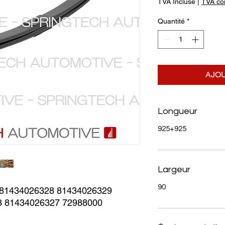
TVA Incluse
|
TVA com
Quantité
*
AJOU
Longueur
925+925
Largeur
90
1434026328 81434026329 
3 81434026327 72988000