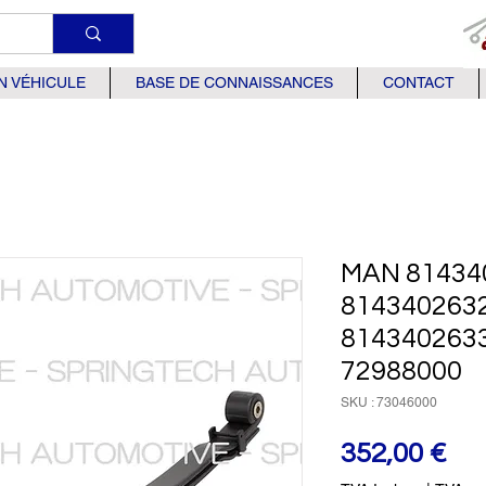
N VÉHICULE
BASE DE CONNAISSANCES
CONTACT
MAN 81434
814340263
814340263
72988000
SKU : 73046000
Pri
352,00 €