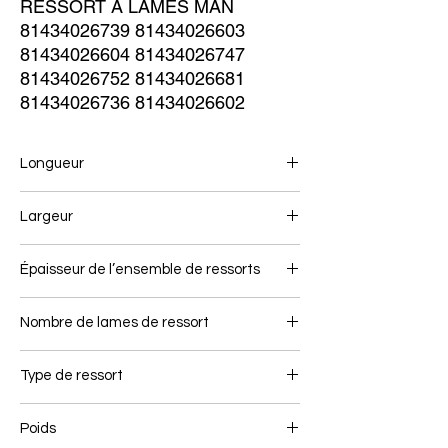
RESSORT À LAMES MAN 
81434026739 81434026603 
81434026604 81434026747 
81434026752 81434026681 
81434026736 81434026602
Longueur
825+825
Largeur
100
Épaisseur de l’ensemble de ressorts
195
Nombre de lames de ressort
3+2
Type de ressort
Ressort arrière
Poids