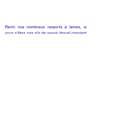
146
Parmi nos nombreux ressorts à lames, si
vous n’êtes pas sûr de savoir lequel convient
le mieux à votre véhicule, renseignez en
ligne les données relatives à votre véhicule
(en utilisant le bouton « DEMANDE EN
LIGNE ») ; nous vous enverrons alors un
devis par e-mail. Vous êtes satisfait de notre
offre ? Vous n’êtes plus qu’à un clic de votre
produit.
DEMANDE EN LIGNE