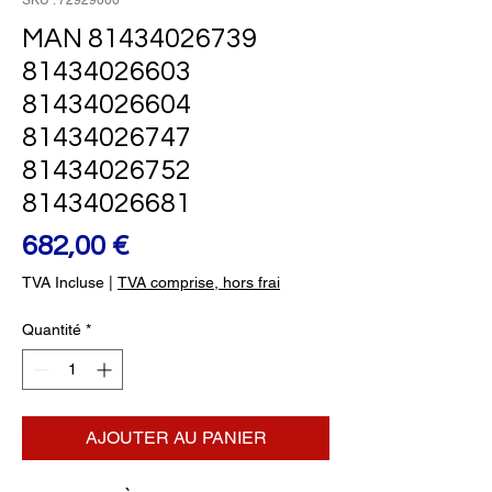
SKU : 72929000
MAN 81434026739
81434026603
81434026604
81434026747
81434026752
81434026681
Prix
682,00 €
TVA Incluse
|
TVA comprise, hors frai
Quantité
*
AJOUTER AU PANIER