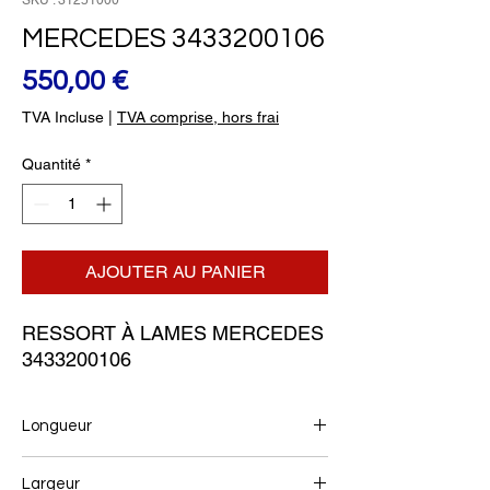
SKU : 31251000
MERCEDES 3433200106
Prix
550,00 €
TVA Incluse
|
TVA comprise, hors frai
Quantité
*
AJOUTER AU PANIER
RESSORT À LAMES MERCEDES 
3433200106
Longueur
770+770
Largeur