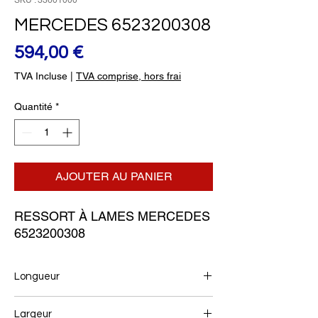
SKU : 33601000
MERCEDES 6523200308
Prix
594,00 €
TVA Incluse
|
TVA comprise, hors frai
Quantité
*
AJOUTER AU PANIER
RESSORT À LAMES MERCEDES 
6523200308
Longueur
950+950
Largeur