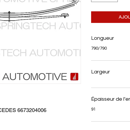
AJOU
Longueur
790/790
Largeur
Épaisseur de l’
EDES 6673204006
91