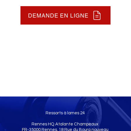
DEMANDE EN LIGNE
Ressorts à lames 24
Rennes HQ Atalante Champeaux
FR-35000 Rennes, 18 Rue du Bourg nouveau