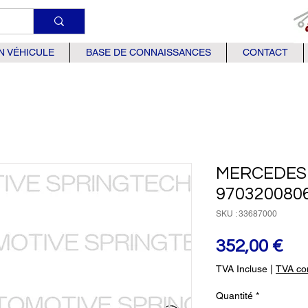
N VÉHICULE
BASE DE CONNAISSANCES
CONTACT
MERCEDES 
970320080
SKU : 33687000
Pri
352,00 €
TVA Incluse
|
TVA com
Quantité
*