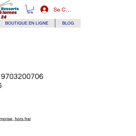
Se Connecter
BOUTIQUE EN LIGNE
BLOG
9703200706
6
x
prise, hors frai