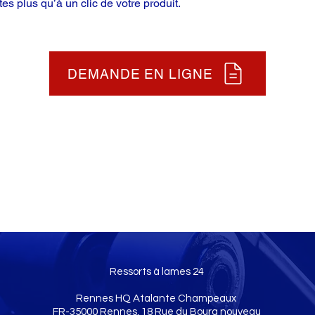
tes plus qu’à un clic de votre produit.
DEMANDE EN LIGNE
Ressorts à lames 24
Rennes HQ Atalante Champeaux
FR-35000 Rennes, 18 Rue du Bourg nouveau