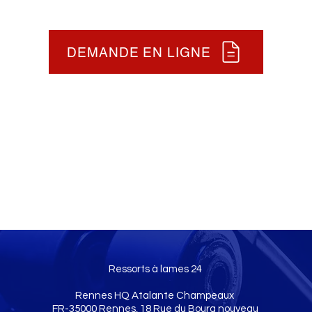
DEMANDE EN LIGNE
Ressorts à lames 24
Rennes HQ Atalante Champeaux
FR-35000 Rennes, 18 Rue du Bourg nouveau