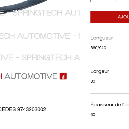
AJOU
Longueur
860/940
Largeur
80
Épaisseur de l’
EDES 9743203002
60