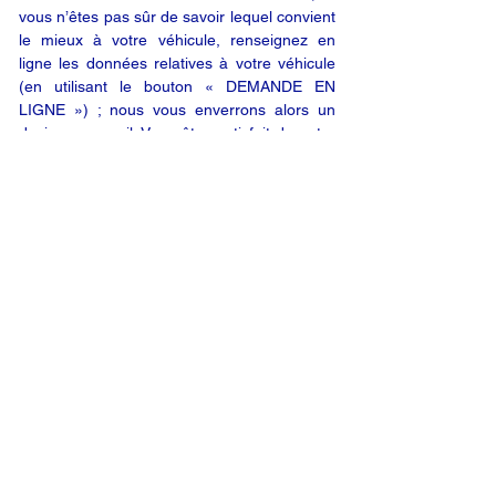
vous n’êtes pas sûr de savoir lequel convient
le mieux à votre véhicule, renseignez en
ligne les données relatives à votre véhicule
(en utilisant le bouton « DEMANDE EN
LIGNE ») ; nous vous enverrons alors un
devis par e-mail. Vous êtes satisfait de notre
offre ? Vous n’êtes plus qu’à un clic de votre
produit.
DEMANDE EN LIGNE