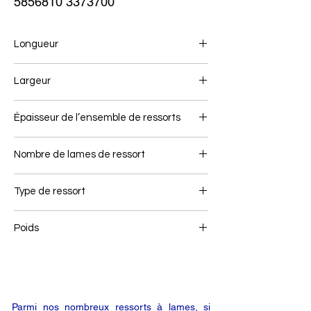
5856810 3373700
Longueur
740/750
Largeur
70
Épaisseur de l’ensemble de ressorts
55
Nombre de lames de ressort
2/1
Type de ressort
Ressort arrière
Poids
31,9
Parmi nos nombreux ressorts à lames, si