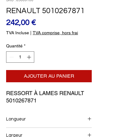
SKU : 85009100
RENAULT 5010267871
Prix
242,00 €
TVA Incluse
|
TVA comprise, hors frai
Quantité
*
AJOUTER AU PANIER
RESSORT À LAMES RENAULT 
5010267871
Longueur
870/870
Largeur