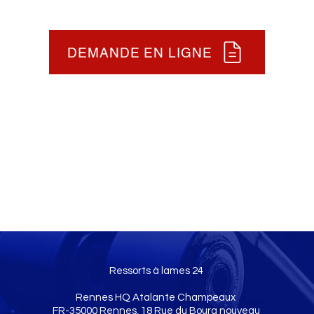
DEMANDE EN LIGNE
Ressorts à lames 24
Rennes HQ Atalante Champeaux
FR-35000 Rennes, 18 Rue du Bourg nouveau