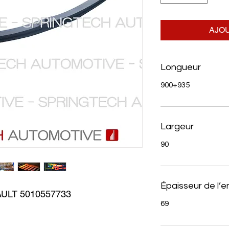
AJOU
Longueur
900+935
Largeur
90
Épaisseur de l’
ULT 5010557733
69