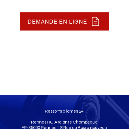
DEMANDE EN LIGNE
Ressorts à lames 24
Rennes HQ Atalante Champeaux
FR-35000 Rennes, 18 Rue du Bourg nouveau