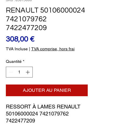
SKU : 85015000
RENAULT 50106000024
7421079762
7422477209
Prix
308,00 €
TVA Incluse
|
TVA comprise, hors frai
Quantité
*
AJOUTER AU PANIER
RESSORT À LAMES RENAULT 
50106000024 7421079762 
7422477209