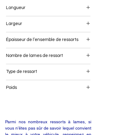
Longueur
620+550
Largeur
90
Épaisseur de l’ensemble de ressorts
103
Nombre de lames de ressort
2
Type de ressort
Ressort air link
Poids
56
Parmi nos nombreux ressorts à lames, si
vous n’êtes pas sûr de savoir lequel convient
le mieux à votre véhicule, renseignez en