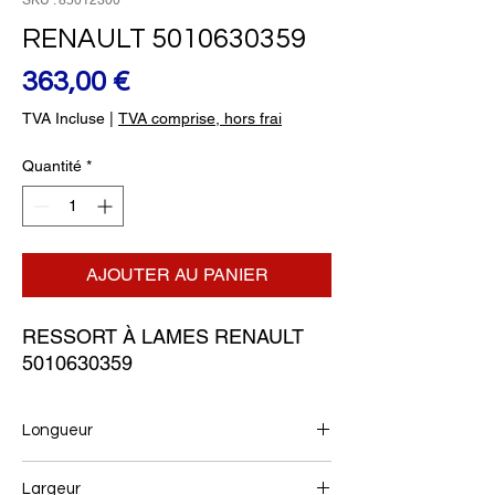
SKU : 85012300
RENAULT 5010630359
Prix
363,00 €
TVA Incluse
|
TVA comprise, hors frai
Quantité
*
AJOUTER AU PANIER
RESSORT À LAMES RENAULT 
5010630359
Longueur
795+795
Largeur